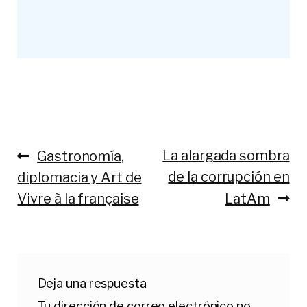
Anterior:
Siguiente:
La alargada sombra
Gastronomía,
Navegación
de la corrupción en
diplomacia y Art de
de
Vivre à la française
LatAm
entradas
Deja una respuesta
Tu dirección de correo electrónico no