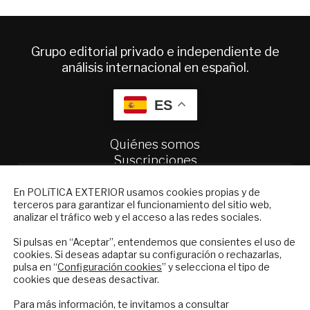
Grupo editorial privado e independiente de
análisis internacional en español.
ES
Quiénes somos
Suscripciones
Productos y precios
NEWSLETTER
Preguntas frecuentes
En POLíTICA EXTERIOR usamos cookies propias y de
terceros para garantizar el funcionamiento del sitio web,
Condiciones generales de contratación
Suscríbase a nuestro boletín electrónico y
analizar el tráfico web y el acceso a las redes sociales.
reciba en su correo el mejor análisis
Colaboraciones
internacional en español.
Si pulsas en “Aceptar”, entendemos que consientes el uso de
Publicidad
cookies. Si deseas adaptar su configuración o rechazarlas,
Contacto
pulsa en “
Configuración cookies
” y selecciona el tipo de
cookies que deseas desactivar.
ENVIAR
Política Exterior
Para más información, te invitamos a consultar