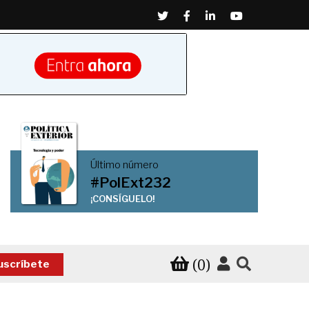
Twitter
Facebook
Linkedin
Youtube
Último número
#PolExt232
¡CONSÍGUELO!
(0)
uscríbete