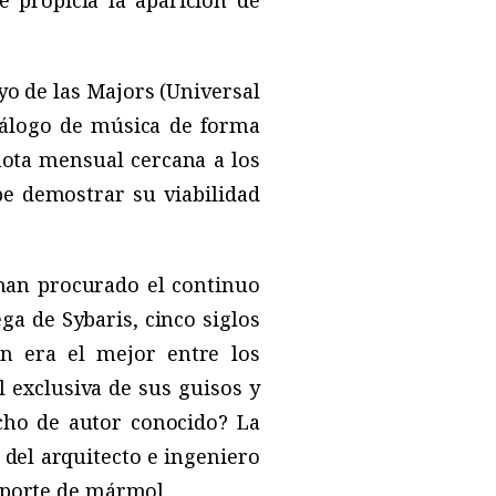
e propicia la aparición de
yo de las Majors (Universal
tálogo de música de forma
uota mensual cercana a los
be demostrar su viabilidad
o han procurado el continuo
ega de Sybaris, cinco siglos
én era el mejor entre los
l exclusiva de sus guisos y
cho de autor conocido? La
 del arquitecto e ingeniero
nsporte de mármol.