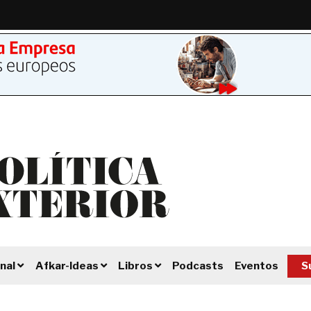
Podcasts
Eventos
S
nal
Afkar-Ideas
Libros