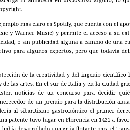
scarga ni almacena en dispositivo alguno, lo qu
opyright.
 ejemplo más claro es Spotify, que cuenta con el apo
ic y Warner Music) y permite el acceso a su ca
icidad, o sin publicidad alguna a cambio de una c
tivo para algunos expertos, pero que todavía de
tección de la creatividad y del ingenio científic
y de las artes. En el sur de Italia y en la ciudad gri
isten noticias de un concurso para decidir qui
 merecedor de un premio para la distribución anua
ería al sibaritismo gastronómico el primer dere
una patente tuvo lugar en Florencia en 1421 a favor
n había desarrollado una grúa flotante para el tra