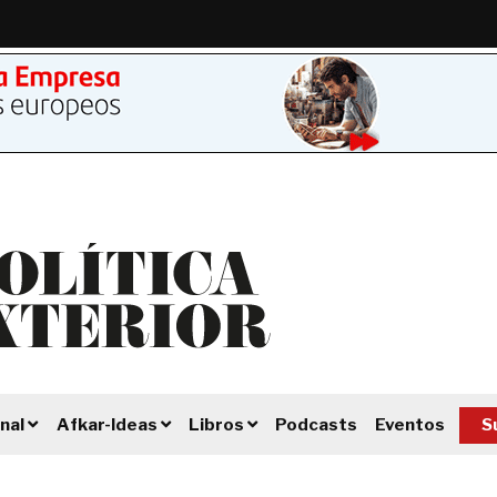
Podcasts
Eventos
S
nal
Afkar-Ideas
Libros