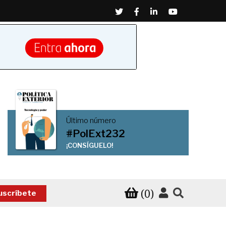
Twitter
Facebook
Linkedin
Youtube
Último número
#PolExt232
¡CONSÍGUELO!
(0)
uscríbete