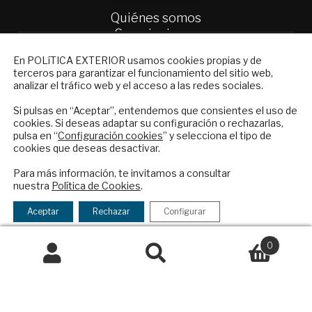
Quiénes somos
Suscripciones
Productos y precios
NEWSLETTER
En POLíTICA EXTERIOR usamos cookies propias y de
Preguntas frecuentes
terceros para garantizar el funcionamiento del sitio web,
Suscríbase a nuestro boletín electrónico y
Condiciones generales de contratación
analizar el tráfico web y el acceso a las redes sociales.
reciba en su correo el mejor análisis
Colaboraciones
internacional en español.
Si pulsas en “Aceptar”, entendemos que consientes el uso de
cookies. Si deseas adaptar su configuración o rechazarlas,
Publicidad
pulsa en “
Configuración cookies
” y selecciona el tipo de
Contacto
cookies que deseas desactivar.
ENVIAR
Política Exterior
Para más información, te invitamos a consultar
Informe Semanal de Política Exterior
nuestra
Política de Cookies
.
Checkbox
He leído y acepto los
Términos y la
Afkar/Ideas
acepto
política de privacidad
Aceptar
Rechazar
Configurar
la
© 2026 - Fundación Análisis de Política
política
0
Exterior. Todos los derechos reservados
Aviso
de
Legal
|
Política de Privacidad y de Cookies
Buscar
Buscar
privacidad
por: