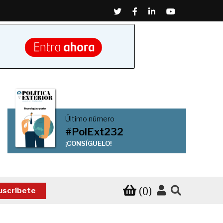
Twitter
Facebook
Linkedin
Youtube
Último número
#PolExt232
¡CONSÍGUELO!
(0)
uscríbete