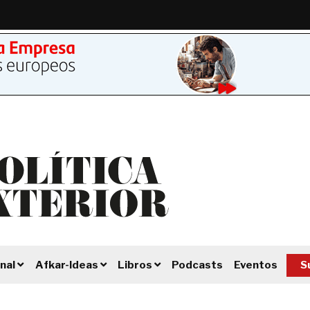
Podcasts
Eventos
S
nal
Afkar-Ideas
Libros