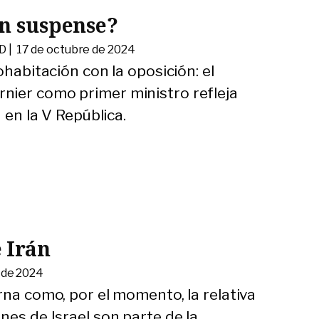
un suspense?
D |
17 de octubre de 2024
ohabitación con la oposición: el
nier como primer ministro refleja
 en la V República.
 Irán
 de 2024
rna como, por el momento, la relativa
nes de Israel son parte de la