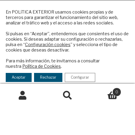
NEWSLETTER
En POLíTICA EXTERIOR usamos cookies propias y de
ES
terceros para garantizar el funcionamiento del sitio web,
Suscríbase a nuestro boletín electrónico y
analizar el tráfico web y el acceso a las redes sociales.
reciba en su correo el mejor análisis
Quiénes somos
internacional en español.
Si pulsas en “Aceptar”, entendemos que consientes el uso de
cookies. Si deseas adaptar su configuración o rechazarlas,
Suscripciones
pulsa en “
Configuración cookies
” y selecciona el tipo de
Productos y precios
cookies que deseas desactivar.
Preguntas frecuentes
ENVIAR
Condiciones generales de contratación
Para más información, te invitamos a consultar
nuestra
Política de Cookies
.
Checkbox
He leído y acepto los
Términos y la
Colaboraciones
acepto
política de privacidad
Aceptar
Rechazar
Configurar
Publicidad
la
Contacto
política
0
de
Política Exterior
Buscar
Buscar
privacidad
Informe Semanal de Política Exterior
por:
Afkar/Ideas
© 2026 - Fundación Análisis de Política
Exterior. Todos los derechos reservados
Aviso