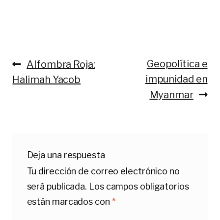
Anterior:
Siguiente:
Geopolítica e
Alfombra Roja:
Navegación
impunidad en
Halimah Yacob
de
Myanmar
entradas
Deja una respuesta
Tu dirección de correo electrónico no
será publicada.
Los campos obligatorios
están marcados con
*