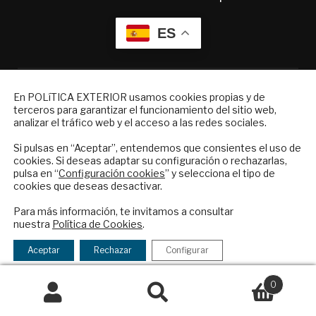
ES
Quiénes somos
Suscripciones
NEWSLETTER
En POLíTICA EXTERIOR usamos cookies propias y de
Productos y precios
terceros para garantizar el funcionamiento del sitio web,
Suscríbase a nuestro boletín electrónico y
Preguntas frecuentes
analizar el tráfico web y el acceso a las redes sociales.
reciba en su correo el mejor análisis
Condiciones generales de contratación
internacional en español.
Si pulsas en “Aceptar”, entendemos que consientes el uso de
cookies. Si deseas adaptar su configuración o rechazarlas,
Colaboraciones
pulsa en “
Configuración cookies
” y selecciona el tipo de
Publicidad
cookies que deseas desactivar.
Contacto
ENVIAR
Para más información, te invitamos a consultar
nuestra
Política de Cookies
.
Política Exterior
Checkbox
He leído y acepto los
Términos y la
Informe Semanal de Política Exterior
acepto
política de privacidad
Aceptar
Rechazar
Configurar
Afkar/Ideas
la
política
0
© 2026 - Fundación Análisis de Política
de
Buscar
Buscar
Exterior. Todos los derechos reservados
Aviso
privacidad