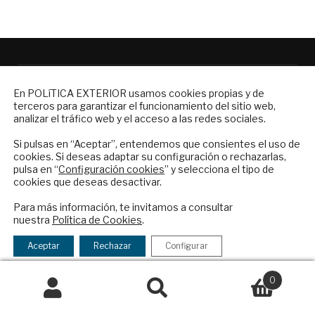
Grupo editorial privado e independiente de
NEWSLETTER
análisis internacional en español.
En POLíTICA EXTERIOR usamos cookies propias y de
terceros para garantizar el funcionamiento del sitio web,
Suscríbase a nuestro boletín electrónico y
analizar el tráfico web y el acceso a las redes sociales.
reciba en su correo el mejor análisis
ES
internacional en español.
Si pulsas en “Aceptar”, entendemos que consientes el uso de
cookies. Si deseas adaptar su configuración o rechazarlas,
Quiénes somos
pulsa en “
Configuración cookies
” y selecciona el tipo de
cookies que deseas desactivar.
Suscripciones
ENVIAR
Productos y precios
Para más información, te invitamos a consultar
Preguntas frecuentes
nuestra
Política de Cookies
.
Checkbox
He leído y acepto los
Términos y la
Condiciones generales de contratación
acepto
política de privacidad
Aceptar
Rechazar
Configurar
Colaboraciones
la
Publicidad
política
0
Contacto
de
Buscar
Buscar
privacidad
por: