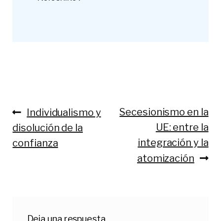
Anterior:
Siguiente:
Secesionismo en la
Individualismo y
Navegación
UE: entre la
disolución de la
de
integración y la
confianza
entradas
atomización
Deja una respuesta