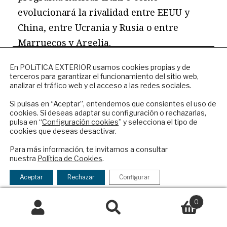
evolucionará la rivalidad entre EEUU y
China, entre Ucrania y Rusia o entre
Marruecos y Argelia.
NEWSLETTER
El riesgo de fijarnos solo en este tipo de
En POLíTICA EXTERIOR usamos cookies propias y de
terceros para garantizar el funcionamiento del sitio web,
Suscríbase a nuestro boletín electrónico y
momentos es que nuestra mirada a la
analizar el tráfico web y el acceso a las redes sociales.
reciba en su correo el mejor análisis
agenda internacional sea excesivamente
internacional en español.
Si pulsas en “Aceptar”, entendemos que consientes el uso de
controplacista y con insuficiente capacidad
cookies. Si deseas adaptar su configuración o rechazarlas,
pulsa en “
Configuración cookies
” y selecciona el tipo de
anticipatoria. Para comprender cuáles son
cookies que deseas desactivar.
ENVIAR
las fuerzas que mueven la agenda
Para más información, te invitamos a consultar
internacional, también debemos prestar
nuestra
Política de Cookies
.
He leído y acepto los
Términos y la
atención al aumento de las desigualdades,
política de privacidad
Aceptar
Rechazar
Configurar
la carrera armamentística global, el
0
desplazamiento del centro gravitatorio
Buscar
hacia el Indo-Pacífico, el aumento de los