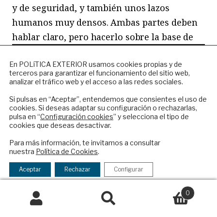
y de seguridad, y también unos lazos
humanos muy densos. Ambas partes deben
hablar claro, pero hacerlo sobre la base de
evidencias, reconociendo que los
NEWSLETTER
En POLíTICA EXTERIOR usamos cookies propias y de
sentimientos son importantes, pero sin
terceros para garantizar el funcionamiento del sitio web,
Suscríbase a nuestro boletín electrónico y
dejarse arrastrar por ellos.
Y hacerlo con
analizar el tráfico web y el acceso a las redes sociales.
reciba en su correo el mejor análisis
discreción
. Sin entrar aquí en los deberes
internacional en español.
Si pulsas en “Aceptar”, entendemos que consientes el uso de
cookies. Si deseas adaptar su configuración o rechazarlas,
que tiene que hacer Turquía, que son
pulsa en “
Configuración cookies
” y selecciona el tipo de
muchos, en la UE hay que esforzarse en
cookies que deseas desactivar.
ENVIAR
entender las causas de la desconfianza turca,
Para más información, te invitamos a consultar
nuestra
Política de Cookies
.
bien extendida más allá de su presidente y
Checkbox
He leído y acepto los
Términos y la
del partido gobernante. Hay que evitar la
acepto
política de privacidad
Aceptar
Rechazar
Configurar
la
tentación de usar Turquía como
política
0
herramienta
en
política doméstica
. Y,
de
Buscar
Buscar
sobre todo, la Unión tiene que aparecer
privacidad
por: