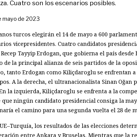
za. Cuatro son los escenarios posibles.
e mayo de 2023
anos turcos elegirán el 14 de mayo a 600 parlament
ios vicepresidentes. Cuatro candidatos presidencia
al Recep Tayyip Erdogan, que gobierna el país desde
o de la principal alianza de seis partidos de la opos
go, tanto Erdogan como Kiliçdaroglu se enfrentan a
os. A la derecha, el ultranacionalista Sinan Oğan 
n la izquierda, Kiliçdaroglu se enfrenta a la com
 que ningún candidato presidencial consiga la mayo
anaría el camino para una segunda vuelta el 28 de 
 UE–Turquía, los resultados de las elecciones deter
peración entre Ankara y Bruselas. Mientras que la 