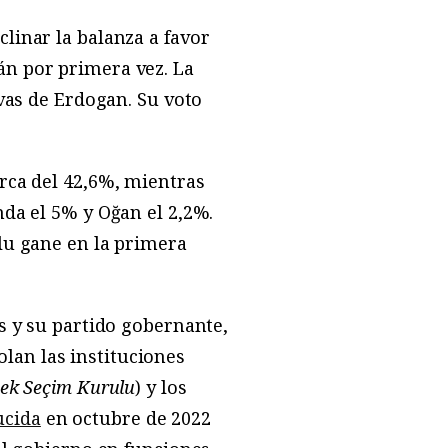
linar la balanza a favor
án por primera vez. La
ivas de Erdogan. Su voto
erca del 42,6%, mientras
nda el 5% y Oğan el 2,2%.
glu gane en la primera
es y su partido gobernante,
olan las instituciones
ek Seçim Kurulu
) y los
ucida
en octubre de 2022