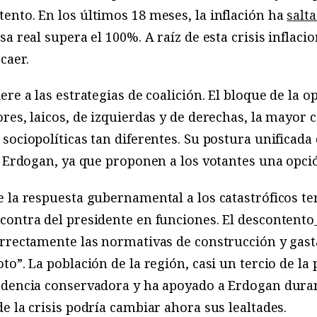
nto. En los últimos 18 meses, la inflación ha
salt
sa real supera el 100%. A raíz de esta crisis inflacio
caer.
re a las estrategias de coalición. El bloque de la o
es, laicos, de izquierdas y de derechas, la mayor co
ociopolíticas tan diferentes. Su postura unificada 
e Erdogan, ya que proponen a los votantes una opc
 la respuesta gubernamental a los catastróficos t
contra del presidente en funciones. El descontento
orrectamente las normativas de construcción y gas
o”. La población de la región, casi un tercio de la 
ndencia conservadora y ha apoyado a Erdogan duran
e la crisis podría cambiar ahora sus lealtades.