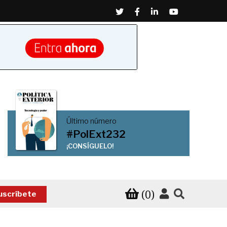
Twitter
Facebook
Linkedin
Youtube
Último número
#PolExt232
¡CONSÍGUELO!
(0)
uscríbete