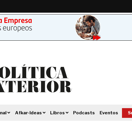
Podcasts
Eventos
S
nal
Afkar-Ideas
Libros