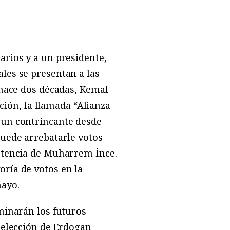
arios y a un presidente,
les se presentan a las
 hace dos décadas, Kemal
ición, la llamada “Alianza
 un contrincante desde
puede arrebatarle votos
petencia de Muharrem İnce.
ría de votos en la
mayo.
minarán los futuros
reelección de Erdogan