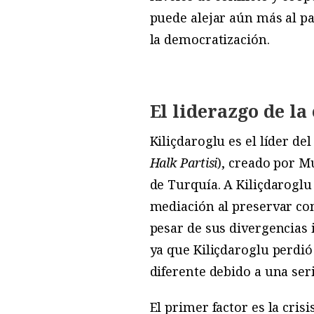
puede alejar aún más al pa
la democratización.
El liderazgo de la
Kiliçdaroglu es el líder de
Halk Partisi
), creado por M
de Turquía. A Kiliçdarogl
mediación al preservar con
pesar de sus divergencias i
ya que Kiliçdaroglu perdió
diferente debido a una seri
El primer factor es la cris