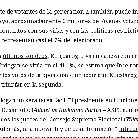
te de votantes de la generación Z también puede inc
 mayo, aproximadamente 6 millones de jóvenes votar
contentos
con sus vidas y con las políticas restrict
 representan casi el 7% del electorado.
s
últimos sondeos
, Kiliçdaroglu va en cabeza con c
Erdogan se sitúa en el 41,1%, se estima que İnce ro
 los votos de la oposición e impedir que Kiliçdaro
 triunfar en la segunda.
dogan no será tarea fácil. El presidente en funcion
l Desarrollo (
Adalet ve Kalkınma Partisi
– AKP), contr
uidos los jueces del Consejo Supremo Electoral (
Yüks
Además, una nueva “ley de desinformación”
introd