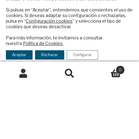
reciba en su correo el mejor análisis
Contacto
internacional en español.
Si pulsas en “Aceptar”, entendemos que consientes el uso de
cookies. Si deseas adaptar su configuración o rechazarlas,
Política Exterior
pulsa en “
Configuración cookies
” y selecciona el tipo de
Informe Semanal de Política Exterior
cookies que deseas desactivar.
Afkar/Ideas
ENVIAR
Para más información, te invitamos a consultar
nuestra
Política de Cookies
.
© 2026 - Fundación Análisis de Política
Checkbox
He leído y acepto los
Términos y la
Exterior. Todos los derechos reservados
Aviso
acepto
política de privacidad
Aceptar
Rechazar
Configurar
Legal
|
Política de Privacidad y de Cookies
la
política
0
de
Buscar
Buscar
privacidad
por:
Financiado por el Programa KIT Digital. Plan de
Recuperación, Transformación y Resiliencia de
España Next Generation EU.​​
Declaración de accesibilidad