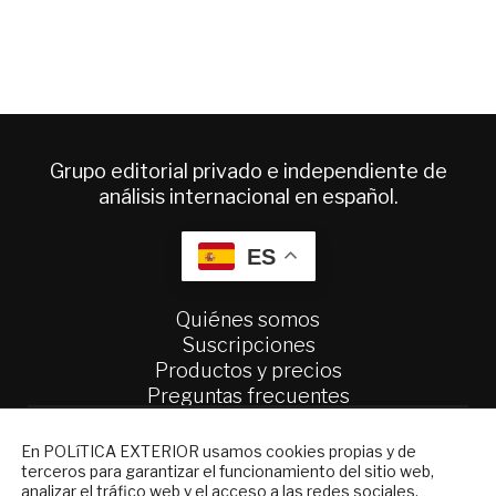
Grupo editorial privado e independiente de
análisis internacional en español.
ES
Quiénes somos
Suscripciones
Productos y precios
Preguntas frecuentes
Condiciones generales de contratación
NEWSLETTER
En POLíTICA EXTERIOR usamos cookies propias y de
Colaboraciones
terceros para garantizar el funcionamiento del sitio web,
Suscríbase a nuestro boletín electrónico y
Publicidad
analizar el tráfico web y el acceso a las redes sociales.