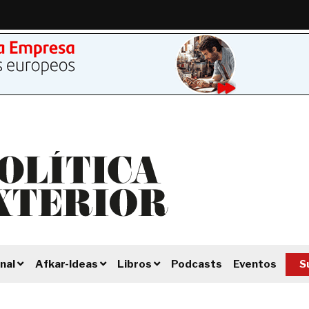
Podcasts
Eventos
S
nal
Afkar-Ideas
Libros