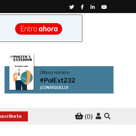
Twitter
Facebook
Linkedin
Youtube
Último número
#PolExt232
¡CONSÍGUELO!
(0)
uscríbete