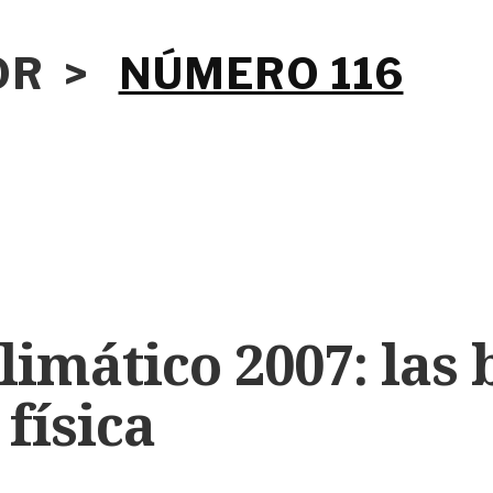
IOR >
NÚMERO 116
imático 2007: las 
 física