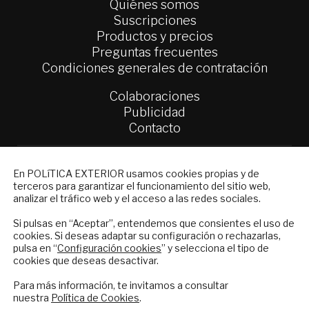
Quiénes somos
Suscripciones
Productos y precios
Preguntas frecuentes
Condiciones generales de contratación
Colaboraciones
Publicidad
Contacto
Política Exterior
NEWSLETTER
Informe Semanal de Política Exterior
En POLíTICA EXTERIOR usamos cookies propias y de
terceros para garantizar el funcionamiento del sitio web,
Afkar/Ideas
Suscríbase a nuestro boletín electrónico y
analizar el tráfico web y el acceso a las redes sociales.
reciba en su correo el mejor análisis
© 2026 - Fundación Análisis de Política
internacional en español.
Si pulsas en “Aceptar”, entendemos que consientes el uso de
Exterior. Todos los derechos reservados
Aviso
cookies. Si deseas adaptar su configuración o rechazarlas,
Legal
|
Política de Privacidad y de Cookies
pulsa en “
Configuración cookies
” y selecciona el tipo de
cookies que deseas desactivar.
ENVIAR
Para más información, te invitamos a consultar
nuestra
Política de Cookies
.
Checkbox
He leído y acepto los
Términos y la
Financiado por el Programa KIT Digital. Plan de