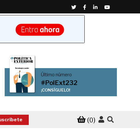
Twitter
Facebook
Linkedin
Youtube
Último número
#PolExt232
¡CONSÍGUELO!
(0)
uscríbete