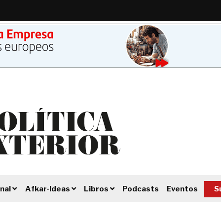
Podcasts
Eventos
S
nal
Afkar-Ideas
Libros