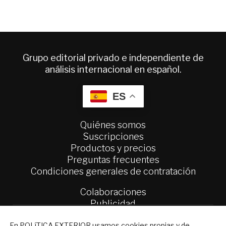
Grupo editorial privado e independiente de
análisis internacional en español.
ES
Quiénes somos
Suscripciones
Productos y precios
Preguntas frecuentes
Condiciones generales de contratación
Colaboraciones
Publicidad
Contacto
NEWSLETTER
En POLíTICA EXTERIOR usamos cookies propias y de