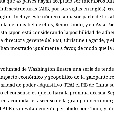
inta que 46 países hayan aceptado ser miembros fu
Infraestructuras (AIIB, por sus siglas en inglés), c
gton. Incluye este número la mayor parte de los a
ela del más fiel de ellos, Reino Unido, y en Asia-Pac
asta Japón está considerando la posibilidad de adher
a directora gerente del FMI, Christine Lagarde, y e
 han mostrado igualmente a favor, de modo que la 
la voluntad de Washington ilustra una serie de ten
 impacto económico y geopolítico de la galopante r
paridad de poder adquisitivo (PPA) el PIB de China 
o el consenso es que lo hará la próxima década. Seg
en acomodar el ascenso de la gran potencia emerge
el AIIB es inevitablemente percibido por China, y 