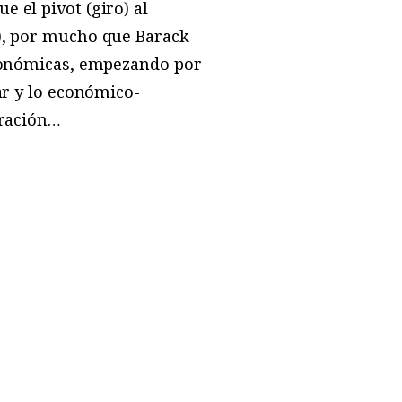
 el pivot (giro) al
s), por mucho que Barack
económicas, empezando por
ar y lo económico-
uración…