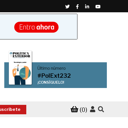
Twitter
Facebook
Linkedin
Youtube
Último número
#PolExt232
¡CONSÍGUELO!
(0)
uscríbete