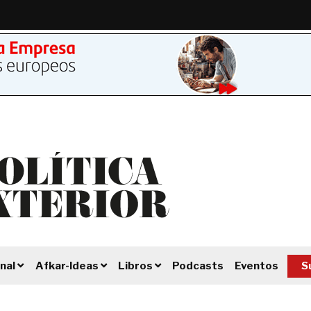
Podcasts
Eventos
S
nal
Afkar-Ideas
Libros