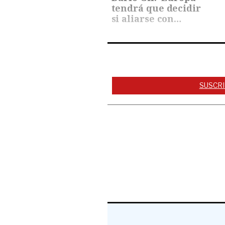
tendrá que decidir
si aliarse con…
SUSCRI