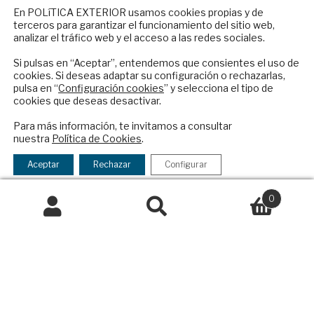
NEWSLETTER
Contacto
En POLíTICA EXTERIOR usamos cookies propias y de
terceros para garantizar el funcionamiento del sitio web,
Suscríbase a nuestro boletín electrónico y
Política Exterior
analizar el tráfico web y el acceso a las redes sociales.
reciba en su correo el mejor análisis
Informe Semanal de Política Exterior
internacional en español.
Si pulsas en “Aceptar”, entendemos que consientes el uso de
Afkar/Ideas
cookies. Si deseas adaptar su configuración o rechazarlas,
pulsa en “
Configuración cookies
” y selecciona el tipo de
© 2026 - Fundación Análisis de Política
cookies que deseas desactivar.
Exterior. Todos los derechos reservados
Aviso
ENVIAR
Para más información, te invitamos a consultar
Legal
|
Política de Privacidad y de Cookies
nuestra
Política de Cookies
.
Checkbox
He leído y acepto los
Términos y la
acepto
política de privacidad
Aceptar
Rechazar
Configurar
la
Financiado por el Programa KIT Digital. Plan de
política
0
Recuperación, Transformación y Resiliencia de
de
Buscar
Buscar
España Next Generation EU.​​
privacidad
por:
Declaración de accesibilidad