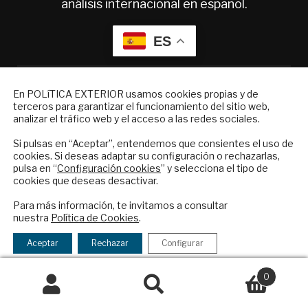
análisis internacional en español.
ES
Quiénes somos
NEWSLETTER
En POLíTICA EXTERIOR usamos cookies propias y de
Suscripciones
terceros para garantizar el funcionamiento del sitio web,
Suscríbase a nuestro boletín electrónico y
Productos y precios
analizar el tráfico web y el acceso a las redes sociales.
reciba en su correo el mejor análisis
Preguntas frecuentes
internacional en español.
Condiciones generales de contratación
Si pulsas en “Aceptar”, entendemos que consientes el uso de
cookies. Si deseas adaptar su configuración o rechazarlas,
pulsa en “
Configuración cookies
” y selecciona el tipo de
Colaboraciones
cookies que deseas desactivar.
Publicidad
ENVIAR
Contacto
Para más información, te invitamos a consultar
nuestra
Política de Cookies
.
Checkbox
He leído y acepto los
Términos y la
Política Exterior
acepto
política de privacidad
Aceptar
Rechazar
Configurar
Informe Semanal de Política Exterior
la
Afkar/Ideas
política
0
de
© 2026 - Fundación Análisis de Política
Buscar
Buscar
privacidad
Exterior. Todos los derechos reservados
Aviso