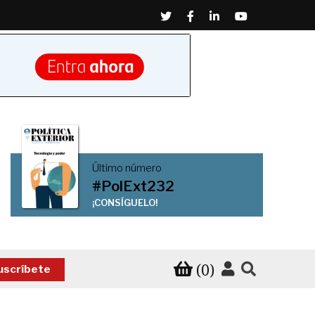
Twitter
Facebook
Linkedin
Youtube
Último número
#PolExt232
¡CONSÍGUELO!
(0)
uscríbete