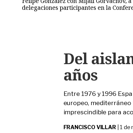
Felipe González con Mijail Gorvachov, a
delegaciones participantes en la Confer
Del aisla
años
Entre 1976 y 1996 Españ
europeo, mediterráneo y
imprescindible para ac
FRANCISCO VILLAR
|
1 de