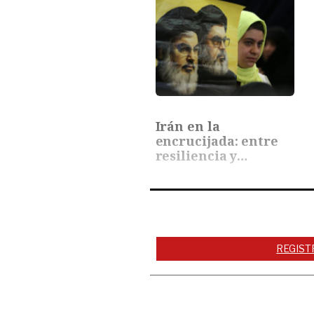
Irán en la
encrucijada: entre
resiliencia y
aislamiento
REGIST