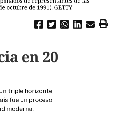
mpañados de representantes de las
 de octubre de 1991). GETTY
cia en 20
n triple horizonte;
país fue un proceso
dad moderna.