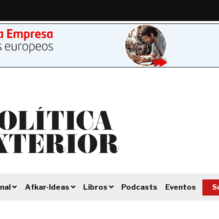
Podcasts
Eventos
S
nal
Afkar-Ideas
Libros