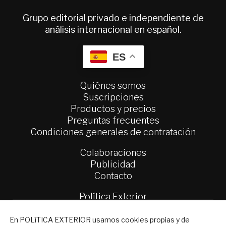
Grupo editorial privado e independiente de
análisis internacional en español.
ES
Quiénes somos
Suscripciones
Productos y precios
Preguntas frecuentes
Condiciones generales de contratación
Colaboraciones
Publicidad
Contacto
Política Exterior
Informe Semanal de Política Exterior
NEWSLETTER
Afkar/Ideas
En POLíTICA EXTERIOR usamos cookies propias y de