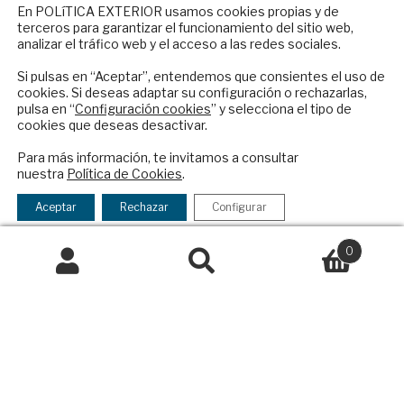
NEWSLETTER
Colaboraciones
En POLíTICA EXTERIOR usamos cookies propias y de
terceros para garantizar el funcionamiento del sitio web,
Publicidad
Suscríbase a nuestro boletín electrónico y
analizar el tráfico web y el acceso a las redes sociales.
Contacto
reciba en su correo el mejor análisis
internacional en español.
Si pulsas en “Aceptar”, entendemos que consientes el uso de
Política Exterior
cookies. Si deseas adaptar su configuración o rechazarlas,
pulsa en “
Configuración cookies
” y selecciona el tipo de
Informe Semanal de Política Exterior
cookies que deseas desactivar.
Afkar/Ideas
ENVIAR
Para más información, te invitamos a consultar
© 2026 - Fundación Análisis de Política
nuestra
Política de Cookies
.
Checkbox
He leído y acepto los
Términos y la
Exterior. Todos los derechos reservados
Aviso
acepto
política de privacidad
Aceptar
Rechazar
Configurar
Legal
|
Política de Privacidad y de Cookies
la
política
0
de
Buscar
Buscar
privacidad
Financiado por el Programa KIT Digital. Plan de
por:
Recuperación, Transformación y Resiliencia de
España Next Generation EU.​​
Declaración de accesibilidad