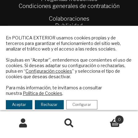
Condiciones generales de contratación
Colaboraciones
Publicidad
Contacto
NEWSLETTER
En POLíTICA EXTERIOR usamos cookies propias y de
terceros para garantizar el funcionamiento del sitio web,
Política Exterior
Suscríbase a nuestro boletín electrónico y
analizar el tráfico web y el acceso a las redes sociales.
Informe Semanal de Política Exterior
reciba en su correo el mejor análisis
Afkar/Ideas
internacional en español.
Si pulsas en “Aceptar”, entendemos que consientes el uso de
cookies. Si deseas adaptar su configuración o rechazarlas,
pulsa en “
Configuración cookies
” y selecciona el tipo de
© 2026 - Fundación Análisis de Política
cookies que deseas desactivar.
Exterior. Todos los derechos reservados
Aviso
ENVIAR
Legal
|
Política de Privacidad y de Cookies
Para más información, te invitamos a consultar
nuestra
Política de Cookies
.
Checkbox
He leído y acepto los
Términos y la
acepto
política de privacidad
Aceptar
Rechazar
Configurar
la
Financiado por el Programa KIT Digital. Plan de
política
0
Recuperación, Transformación y Resiliencia de
de
España Next Generation EU.​​
Buscar
Buscar
privacidad
por: