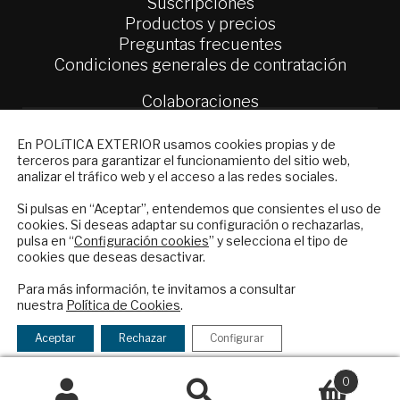
Suscripciones
Productos y precios
Preguntas frecuentes
Condiciones generales de contratación
Colaboraciones
Publicidad
NEWSLETTER
Contacto
En POLíTICA EXTERIOR usamos cookies propias y de
terceros para garantizar el funcionamiento del sitio web,
Suscríbase a nuestro boletín electrónico y
analizar el tráfico web y el acceso a las redes sociales.
Política Exterior
reciba en su correo el mejor análisis
Informe Semanal de Política Exterior
internacional en español.
Si pulsas en “Aceptar”, entendemos que consientes el uso de
Afkar/Ideas
cookies. Si deseas adaptar su configuración o rechazarlas,
pulsa en “
Configuración cookies
” y selecciona el tipo de
© 2026 - Fundación Análisis de Política
cookies que deseas desactivar.
ENVIAR
Exterior. Todos los derechos reservados
Aviso
Para más información, te invitamos a consultar
Legal
|
Política de Privacidad y de Cookies
nuestra
Política de Cookies
.
Checkbox
He leído y acepto los
Términos y la
acepto
política de privacidad
Aceptar
Rechazar
Configurar
la
Financiado por el Programa KIT Digital. Plan de
política
0
Recuperación, Transformación y Resiliencia de
de