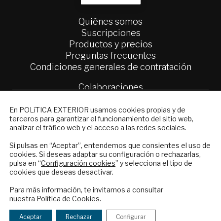
Quiénes somos
Suscripciones
Productos y precios
Preguntas frecuentes
Condiciones generales de contratación
Colaboraciones
Publicidad
NEWSLETTER
Contacto
En POLíTICA EXTERIOR usamos cookies propias y de
terceros para garantizar el funcionamiento del sitio web,
Suscríbase a nuestro boletín electrónico y
analizar el tráfico web y el acceso a las redes sociales.
Política Exterior
reciba en su correo el mejor análisis
Informe Semanal de Política Exterior
internacional en español.
Si pulsas en “Aceptar”, entendemos que consientes el uso de
Afkar/Ideas
cookies. Si deseas adaptar su configuración o rechazarlas,
pulsa en “
Configuración cookies
” y selecciona el tipo de
cookies que deseas desactivar.
© 2026 - Fundación Análisis de Política
ENVIAR
Exterior. Todos los derechos reservados
Aviso
Para más información, te invitamos a consultar
Legal
|
Política de Privacidad y de Cookies
nuestra
Política de Cookies
.
Checkbox
He leído y acepto los
Términos y la
acepto
política de privacidad
Aceptar
Rechazar
Configurar