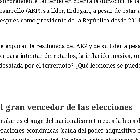
 sorprendente teniendo en cuenta la duración de la
 Desarrollo (AKP): su líder, Erdogan, a pesar de esta
spués como presidente de la República desde 2014)
e explican la resiliencia del AKP y de su líder a pesa
n para intentar derrotarlos, la inflación masiva, un
e desatada por el terremoto? ¿Qué lecciones se pued
l gran vencedor de las elecciones
alar es el auge del nacionalismo turco: a la hora d
raciones económicas (caída del poder adquisitivo o
listas y de seguridad. En efecto, estas elecciones 