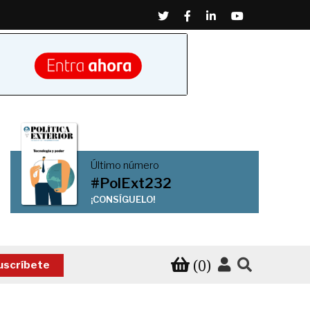
Twitter
Facebook
Linkedin
Youtube
Último número
#PolExt232
¡CONSÍGUELO!
(0)
uscríbete