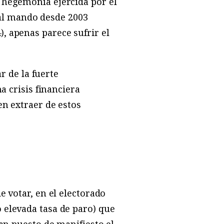
 hegemonía ejercida por el
r al mando desde 2003
, apenas parece sufrir el
r de la fuerte
a crisis financiera
en extraer de estos
e votar, en el electorado
 elevada tasa de paro) que
han puesto de manifiesto el