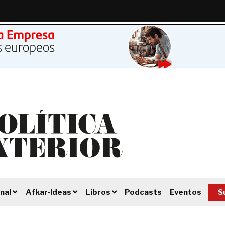
Podcasts
Eventos
S
nal
Afkar-Ideas
Libros