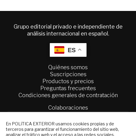
Grupo editorial privado e independiente de
análisis internacional en español.
ES
Quiénes somos
Suscripciones
Productos y precios
Preguntas frecuentes
Condiciones generales de contratación
Colaboraciones
Publicidad
Contacto
NEWSLETTER
En POLíTICA EXTERIOR usamos cookies propias y de
terceros para garantizar el funcionamiento del sitio web,
Suscríbase a nuestro boletín electrónico y
Política Exterior
analizar el tráfico web y el acceso a las redes sociales.