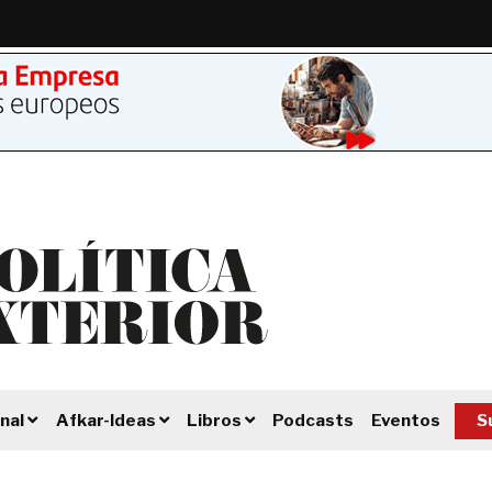
Podcasts
Eventos
S
nal
Afkar-Ideas
Libros