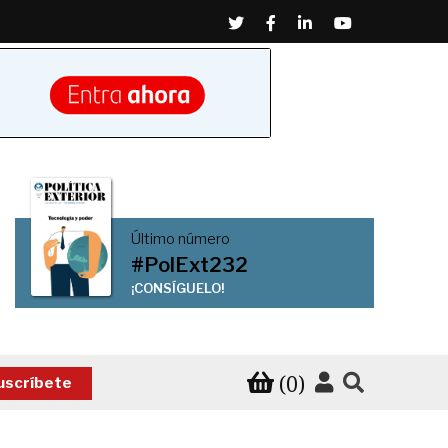
Twitter
Facebook
Linkedin
Youtube
Último número
#PolExt232
¡CONSÍGUELO!
(0)
uscríbete