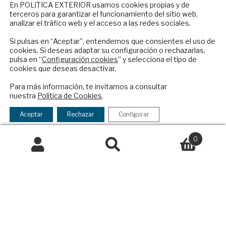
Contacto
NEWSLETTER
En POLíTICA EXTERIOR usamos cookies propias y de
terceros para garantizar el funcionamiento del sitio web,
Suscríbase a nuestro boletín electrónico y
Política Exterior
analizar el tráfico web y el acceso a las redes sociales.
reciba en su correo el mejor análisis
Informe Semanal de Política Exterior
internacional en español.
Si pulsas en “Aceptar”, entendemos que consientes el uso de
Afkar/Ideas
cookies. Si deseas adaptar su configuración o rechazarlas,
pulsa en “
Configuración cookies
” y selecciona el tipo de
© 2026 - Fundación Análisis de Política
cookies que deseas desactivar.
Exterior. Todos los derechos reservados
Aviso
ENVIAR
Para más información, te invitamos a consultar
Legal
|
Política de Privacidad y de Cookies
nuestra
Política de Cookies
.
Checkbox
He leído y acepto los
Términos y la
acepto
política de privacidad
Aceptar
Rechazar
Configurar
la
Financiado por el Programa KIT Digital. Plan de
política
0
Recuperación, Transformación y Resiliencia de
de
Buscar
Buscar
España Next Generation EU.​​
privacidad
por:
Declaración de accesibilidad