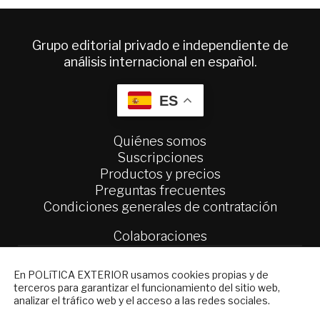
Grupo editorial privado e independiente de
análisis internacional en español.
ES
Quiénes somos
Suscripciones
Productos y precios
Preguntas frecuentes
Condiciones generales de contratación
Colaboraciones
Publicidad
Contacto
NEWSLETTER
En POLíTICA EXTERIOR usamos cookies propias y de
terceros para garantizar el funcionamiento del sitio web,
Suscríbase a nuestro boletín electrónico y
Política Exterior
analizar el tráfico web y el acceso a las redes sociales.
reciba en su correo el mejor análisis
Informe Semanal de Política Exterior