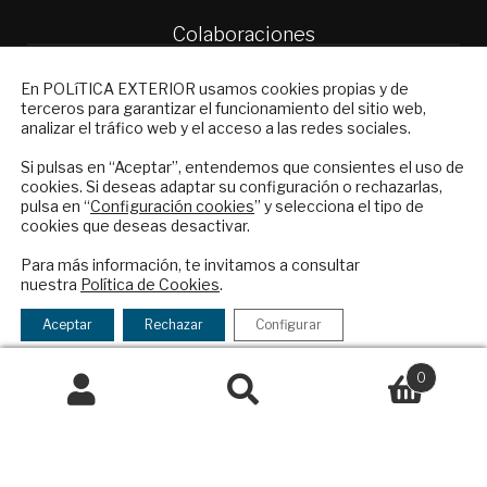
Colaboraciones
Publicidad
NEWSLETTER
Contacto
En POLíTICA EXTERIOR usamos cookies propias y de
terceros para garantizar el funcionamiento del sitio web,
Suscríbase a nuestro boletín electrónico y
Política Exterior
analizar el tráfico web y el acceso a las redes sociales.
reciba en su correo el mejor análisis
Informe Semanal de Política Exterior
internacional en español.
Si pulsas en “Aceptar”, entendemos que consientes el uso de
Afkar/Ideas
cookies. Si deseas adaptar su configuración o rechazarlas,
pulsa en “
Configuración cookies
” y selecciona el tipo de
© 2026 - Fundación Análisis de Política
cookies que deseas desactivar.
Exterior. Todos los derechos reservados
Aviso
ENVIAR
Para más información, te invitamos a consultar
Legal
|
Política de Privacidad y de Cookies
nuestra
Política de Cookies
.
Checkbox
He leído y acepto los
Términos y la
acepto
política de privacidad
Aceptar
Rechazar
Configurar
la
Financiado por el Programa KIT Digital. Plan de
política
0
Recuperación, Transformación y Resiliencia de
de
Buscar
Buscar
España Next Generation EU.​​
privacidad
por:
Declaración de accesibilidad