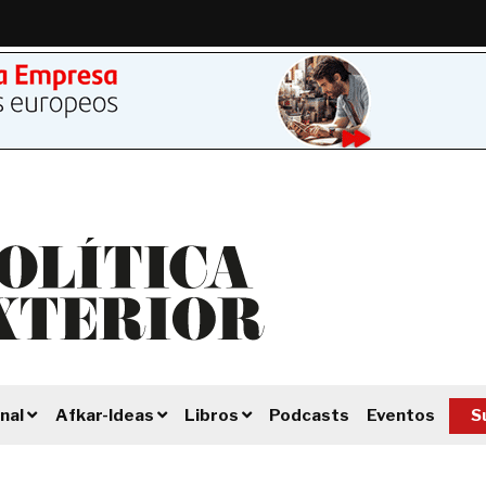
Podcasts
Eventos
S
nal
Afkar-Ideas
Libros