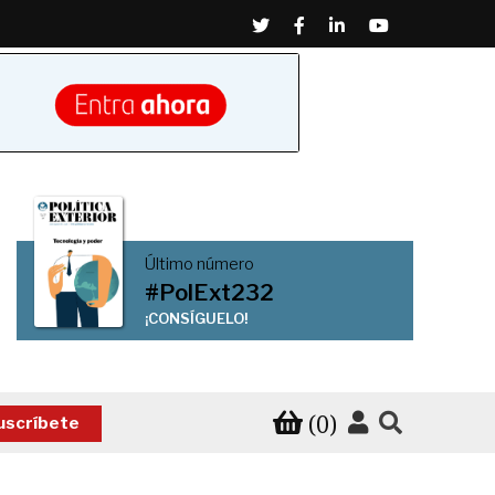
Twitter
Facebook
Linkedin
Youtube
Último número
#PolExt232
¡CONSÍGUELO!
(0)
uscríbete