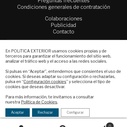
Preguntas frecuentes
Condiciones generales de contratación
Colaboraciones
Publicidad
Contacto
Política Exterior
NEWSLETTER
Informe Semanal de Política Exterior
En POLíTICA EXTERIOR usamos cookies propias y de
Afkar/Ideas
terceros para garantizar el funcionamiento del sitio web,
Suscríbase a nuestro boletín electrónico y
analizar el tráfico web y el acceso a las redes sociales.
reciba en su correo el mejor análisis
© 2026 - Fundación Análisis de Política
internacional en español.
Si pulsas en “Aceptar”, entendemos que consientes el uso de
Exterior. Todos los derechos reservados
Aviso
cookies. Si deseas adaptar su configuración o rechazarlas,
Legal
|
Política de Privacidad y de Cookies
pulsa en “
Configuración cookies
” y selecciona el tipo de
cookies que deseas desactivar.
ENVIAR
Para más información, te invitamos a consultar
nuestra
Política de Cookies
.
Financiado por el Programa KIT Digital. Plan de
Checkbox
He leído y acepto los
Términos y la
Recuperación, Transformación y Resiliencia de
acepto
política de privacidad
Aceptar
Rechazar
Configurar
España Next Generation EU.​​
la
política
0