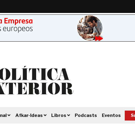
Podcasts
Eventos
S
nal
Afkar-Ideas
Libros