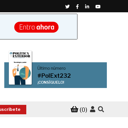
Twitter
Facebook
Linkedin
Youtube
Último número
#PolExt232
¡CONSÍGUELO!
(0)
uscríbete