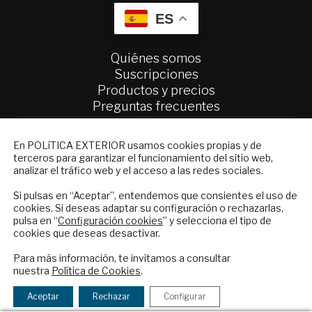
ES
Quiénes somos
Suscripciones
Productos y precios
Preguntas frecuentes
Condiciones generales de contratación
NEWSLETTER
En POLíTICA EXTERIOR usamos cookies propias y de
Colaboraciones
terceros para garantizar el funcionamiento del sitio web,
Suscríbase a nuestro boletín electrónico y
Publicidad
analizar el tráfico web y el acceso a las redes sociales.
reciba en su correo el mejor análisis
Contacto
internacional en español.
Si pulsas en “Aceptar”, entendemos que consientes el uso de
cookies. Si deseas adaptar su configuración o rechazarlas,
Política Exterior
pulsa en “
Configuración cookies
” y selecciona el tipo de
Informe Semanal de Política Exterior
cookies que deseas desactivar.
Afkar/Ideas
ENVIAR
Para más información, te invitamos a consultar
nuestra
Política de Cookies
.
© 2026 - Fundación Análisis de Política
Checkbox
He leído y acepto los
Términos y la
Exterior. Todos los derechos reservados
Aviso
acepto
política de privacidad
Aceptar
Rechazar
Configurar
Legal
|
Política de Privacidad y de Cookies