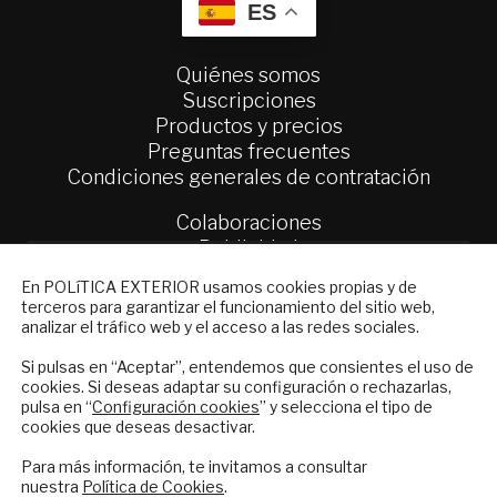
ES
Quiénes somos
Suscripciones
Productos y precios
Preguntas frecuentes
Condiciones generales de contratación
Colaboraciones
Publicidad
Contacto
NEWSLETTER
En POLíTICA EXTERIOR usamos cookies propias y de
terceros para garantizar el funcionamiento del sitio web,
Suscríbase a nuestro boletín electrónico y
Política Exterior
analizar el tráfico web y el acceso a las redes sociales.
reciba en su correo el mejor análisis
Informe Semanal de Política Exterior
internacional en español.
Si pulsas en “Aceptar”, entendemos que consientes el uso de
Afkar/Ideas
cookies. Si deseas adaptar su configuración o rechazarlas,
pulsa en “
Configuración cookies
” y selecciona el tipo de
© 2026 - Fundación Análisis de Política
cookies que deseas desactivar.
Exterior. Todos los derechos reservados
Aviso
ENVIAR
Legal
|
Política de Privacidad y de Cookies
Para más información, te invitamos a consultar
nuestra
Política de Cookies
.