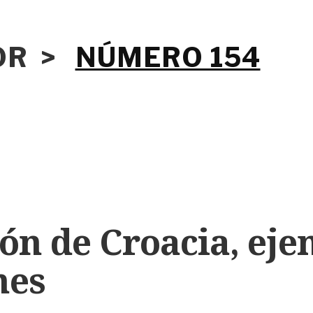
IOR >
NÚMERO 154
ón de Croacia, ej
nes