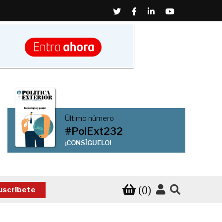
Twitter
Facebook
Linkedin
Youtube
Último número
#PolExt232
¡CONSÍGUELO!
(0)
uscríbete