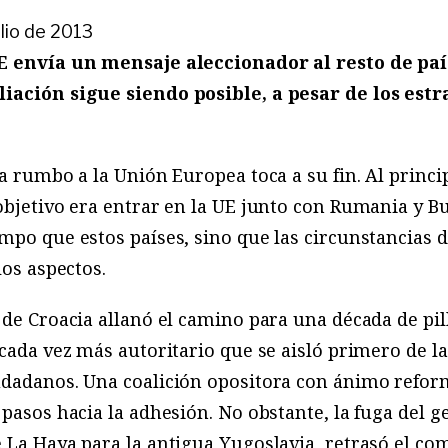
ulio de 2013
UE envía un mensaje aleccionador al resto de paí
iación sigue siendo posible, a pesar de los estra
ia rumbo a la Unión Europea toca a su fin. Al princ
objetivo era entrar en la UE junto con Rumania y B
mpo que estos países, sino que las circunstancias 
los aspectos.
 de Croacia allanó el camino para una década de pill
 cada vez más autoritario que se aisló primero de l
udadanos. Una coalición opositora con ánimo reform
 pasos hacia la adhesión. No obstante, la fuga del 
 La Haya para la antigua Yugoslavia, retrasó el co