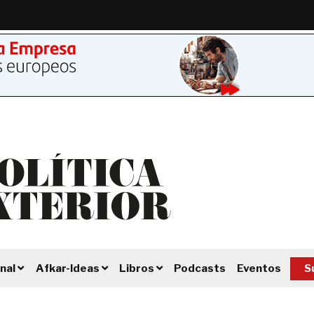
Podcasts
Eventos
S
nal
Afkar-Ideas
Libros