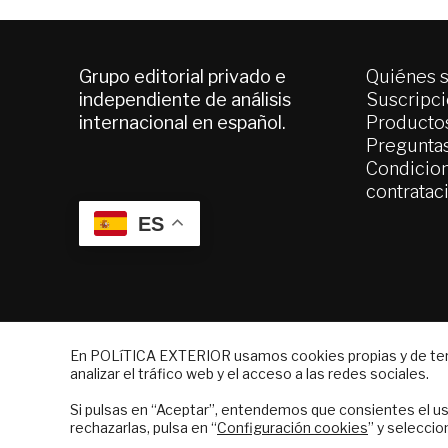
Grupo editorial privado e
Quiénes 
independiente de análisis
Suscripc
internacional en español.
Productos
Pregunta
Condicion
contratac
ES
© 2026 - Fundación Análisis de Política Ext
En POLíTICA EXTERIOR usamos cookies propias y de terce
analizar el tráfico web y el acceso a las redes sociales.
NEWSLETTER
Si pulsas en “Aceptar”, entendemos que consientes el us
Suscríbase a nuestro boletín electrón
rechazarlas, pulsa en “
Configuración cookies
” y seleccio