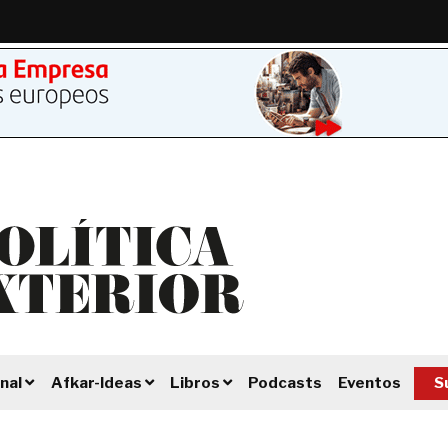
Podcasts
Eventos
S
nal
Afkar-Ideas
Libros