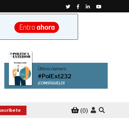
Twitter
Facebook
Linkedin
Youtube
Último número
#PolExt232
¡CONSÍGUELO!
(0)
uscríbete