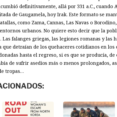
cumbió definitivamente, allá por 331 a.C., cuando A
itada de Gaugamela, hoy Irak. Este formato se man
batallas, como Zama, Cannas, Las Navas o Borodino,
e entornos urbanos. No quiere esto decir que la pob
 Las falanges griegas, las legiones romanas y las 
 que detraían de los quehaceres cotidianos en los 
nadas hasta el regreso, si es que se producía, de
abía de sufrir asedios más o menos prolongados, as
de tropas…
ACIONADOS: