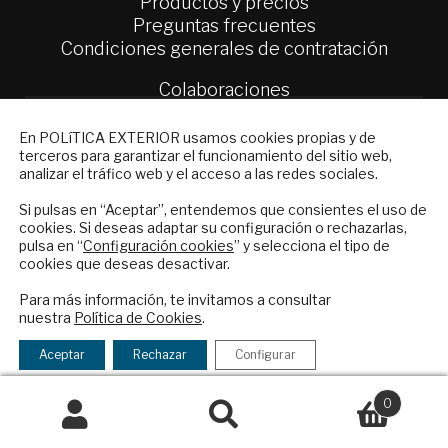
Productos y precios
Preguntas frecuentes
Condiciones generales de contratación
Colaboraciones
Publicidad
NEWSLETTER
Contacto
En POLíTICA EXTERIOR usamos cookies propias y de
terceros para garantizar el funcionamiento del sitio web,
Suscríbase a nuestro boletín electrónico y
analizar el tráfico web y el acceso a las redes sociales.
Política Exterior
reciba en su correo el mejor análisis
Informe Semanal de Política Exterior
internacional en español.
Si pulsas en “Aceptar”, entendemos que consientes el uso de
Afkar/Ideas
cookies. Si deseas adaptar su configuración o rechazarlas,
pulsa en “
Configuración cookies
” y selecciona el tipo de
© 2026 - Fundación Análisis de Política
cookies que deseas desactivar.
ENVIAR
Exterior. Todos los derechos reservados
Aviso
Para más información, te invitamos a consultar
Legal
|
Política de Privacidad y de Cookies
nuestra
Política de Cookies
.
Checkbox
He leído y acepto los
Términos y la
acepto
política de privacidad
Aceptar
Rechazar
Configurar
la
Financiado por el Programa KIT Digital. Plan de
política
0
Recuperación, Transformación y Resiliencia de
de
Buscar
Buscar
España Next Generation EU.​​
privacidad