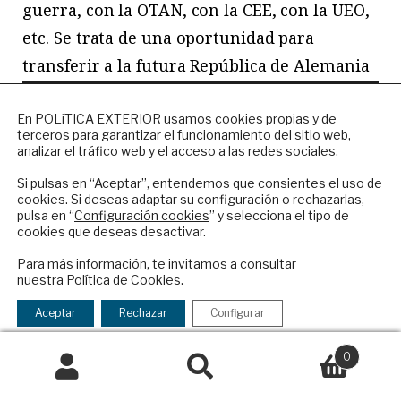
guerra, con la OTAN, con la CEE, con la UEO,
etc. Se trata de una oportunidad para
transferir a la futura República de Alemania
el estatuto internacional de la República de
NEWSLETTER
Bonn tal cual. Es curioso que se haya tardado
En POLíTICA EXTERIOR usamos cookies propias y de
terceros para garantizar el funcionamiento del sitio web,
Suscríbase a nuestro boletín electrónico y
tanto tiempo en comprender esto en los
analizar el tráfico web y el acceso a las redes sociales.
reciba en su correo el mejor análisis
medios diplomáticos occidentales (aunque la
internacional en español.
Si pulsas en “Aceptar”, entendemos que consientes el uso de
cookies. Si deseas adaptar su configuración o rechazarlas,
oposición socialista alemana –de Brandy
pulsa en “
Configuración cookies
” y selecciona el tipo de
Lafontaine–y el partido liberal alemán –de
cookies que deseas desactivar.
ENVIAR
Genscher y Lambsdorff– estaban en un
Para más información, te invitamos a consultar
nuestra
Política de Cookies
.
principio en contra de la fórmula del
Checkbox
He leído y acepto los
Términos y la
acepto
política de privacidad
artículo 23 que perpetúa el anclaje
Aceptar
Rechazar
Configurar
la
occidental de Alemania y reduce el margen
política
0
de maniobra futura de su país entre el Este y
de
Buscar
Buscar
privacidad
el Oeste).
por: