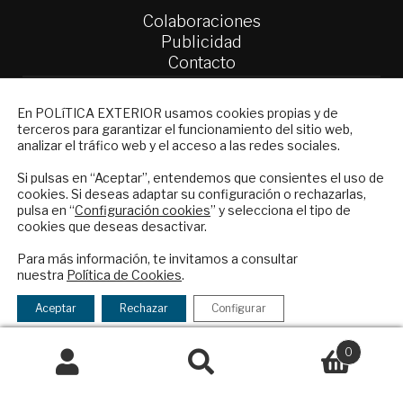
Colaboraciones
Publicidad
Contacto
Política Exterior
NEWSLETTER
En POLíTICA EXTERIOR usamos cookies propias y de
Informe Semanal de Política Exterior
terceros para garantizar el funcionamiento del sitio web,
Suscríbase a nuestro boletín electrónico y
Afkar/Ideas
analizar el tráfico web y el acceso a las redes sociales.
reciba en su correo el mejor análisis
© 2026 - Fundación Análisis de Política
internacional en español.
Si pulsas en “Aceptar”, entendemos que consientes el uso de
cookies. Si deseas adaptar su configuración o rechazarlas,
Exterior. Todos los derechos reservados
Aviso
pulsa en “
Configuración cookies
” y selecciona el tipo de
Legal
|
Política de Privacidad y de Cookies
cookies que deseas desactivar.
ENVIAR
Para más información, te invitamos a consultar
nuestra
Política de Cookies
.
Checkbox
He leído y acepto los
Términos y la
Financiado por el Programa KIT Digital. Plan de
acepto
política de privacidad
Aceptar
Rechazar
Configurar
Recuperación, Transformación y Resiliencia de
la
España Next Generation EU.​​
política
0
de
Buscar
Buscar
Declaración de accesibilidad
privacidad
por: