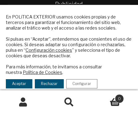
Publicidad
Contacto
NEWSLETTER
En POLíTICA EXTERIOR usamos cookies propias y de
terceros para garantizar el funcionamiento del sitio web,
Política Exterior
Suscríbase a nuestro boletín electrónico y
analizar el tráfico web y el acceso a las redes sociales.
Informe Semanal de Política Exterior
reciba en su correo el mejor análisis
Afkar/Ideas
internacional en español.
Si pulsas en “Aceptar”, entendemos que consientes el uso de
cookies. Si deseas adaptar su configuración o rechazarlas,
pulsa en “
Configuración cookies
” y selecciona el tipo de
© 2026 - Fundación Análisis de Política
cookies que deseas desactivar.
Exterior. Todos los derechos reservados
Aviso
ENVIAR
Legal
|
Política de Privacidad y de Cookies
Para más información, te invitamos a consultar
nuestra
Política de Cookies
.
Checkbox
He leído y acepto los
Términos y la
acepto
política de privacidad
Aceptar
Rechazar
Configurar
la
Financiado por el Programa KIT Digital. Plan de
política
Recuperación, Transformación y Resiliencia de
0
de
España Next Generation EU.​​
Buscar
Buscar
privacidad
por:
Declaración de accesibilidad