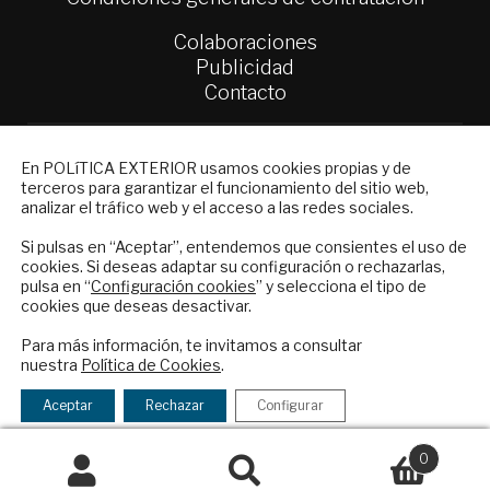
Colaboraciones
Publicidad
Contacto
Política Exterior
NEWSLETTER
Informe Semanal de Política Exterior
En POLíTICA EXTERIOR usamos cookies propias y de
Afkar/Ideas
terceros para garantizar el funcionamiento del sitio web,
Suscríbase a nuestro boletín electrónico y
analizar el tráfico web y el acceso a las redes sociales.
reciba en su correo el mejor análisis
© 2026 - Fundación Análisis de Política
internacional en español.
Si pulsas en “Aceptar”, entendemos que consientes el uso de
Exterior. Todos los derechos reservados
Aviso
cookies. Si deseas adaptar su configuración o rechazarlas,
Legal
|
Política de Privacidad y de Cookies
pulsa en “
Configuración cookies
” y selecciona el tipo de
cookies que deseas desactivar.
ENVIAR
Para más información, te invitamos a consultar
nuestra
Política de Cookies
.
Financiado por el Programa KIT Digital. Plan de
Checkbox
He leído y acepto los
Términos y la
Recuperación, Transformación y Resiliencia de
acepto
política de privacidad
Aceptar
Rechazar
Configurar
España Next Generation EU.​​
la
política
0
Declaración de accesibilidad
de
Buscar
Buscar