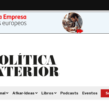
Podcasts
Eventos
S
nal
Afkar-Ideas
Libros