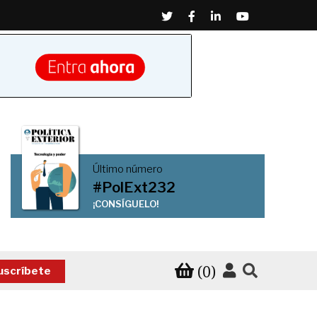
Twitter
Facebook
Linkedin
Youtube
Último número
#PolExt232
¡CONSÍGUELO!
(0)
uscríbete