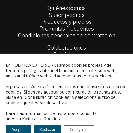
Quiénes somos
Suscripciones
Productos y precios
Preguntas frecuentes
Condiciones generales de contratación
Colaboraciones
Publicidad
Contacto
NEWSLETTER
En POLíTICA EXTERIOR usamos cookies propias y de
terceros para garantizar el funcionamiento del sitio web,
Suscríbase a nuestro boletín electrónico y
Política Exterior
analizar el tráfico web y el acceso a las redes sociales.
reciba en su correo el mejor análisis
Informe Semanal de Política Exterior
internacional en español.
Si pulsas en “Aceptar”, entendemos que consientes el uso de
Afkar/Ideas
cookies. Si deseas adaptar su configuración o rechazarlas,
pulsa en “
Configuración cookies
” y selecciona el tipo de
© 2026 - Fundación Análisis de Política
cookies que deseas desactivar.
Exterior. Todos los derechos reservados
Aviso
ENVIAR
Legal
|
Política de Privacidad y de Cookies
Para más información, te invitamos a consultar
nuestra
Política de Cookies
.
Checkbox
He leído y acepto los
Términos y la
acepto
política de privacidad
Aceptar
Rechazar
Configurar