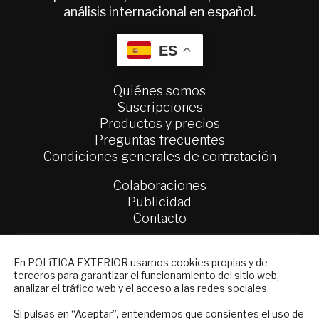
análisis internacional en español.
ES
Quiénes somos
Suscripciones
Productos y precios
Preguntas frecuentes
Condiciones generales de contratación
Colaboraciones
Publicidad
Contacto
Política Exterior
NEWSLETTER
Informe Semanal de Política Exterior
En POLíTICA EXTERIOR usamos cookies propias y de
terceros para garantizar el funcionamiento del sitio web,
Afkar/Ideas
Suscríbase a nuestro boletín electrónico y
analizar el tráfico web y el acceso a las redes sociales.
reciba en su correo el mejor análisis
© 2026 - Fundación Análisis de Política
internacional en español.
Si pulsas en “Aceptar”, entendemos que consientes el uso de