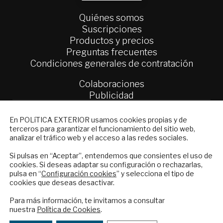
Quiénes somos
Suscripciones
Productos y precios
Preguntas frecuentes
Condiciones generales de contratación
Colaboraciones
Publicidad
Contacto
NEWSLETTER
En POLíTICA EXTERIOR usamos cookies propias y de
Política Exterior
terceros para garantizar el funcionamiento del sitio web,
Suscríbase a nuestro boletín electrónico y
Informe Semanal de Política Exterior
analizar el tráfico web y el acceso a las redes sociales.
reciba en su correo el mejor análisis
Afkar/Ideas
internacional en español.
Si pulsas en “Aceptar”, entendemos que consientes el uso de
cookies. Si deseas adaptar su configuración o rechazarlas,
© 2026 - Fundación Análisis de Política
pulsa en “
Configuración cookies
” y selecciona el tipo de
Exterior. Todos los derechos reservados
Aviso
cookies que deseas desactivar.
ENVIAR
Legal
|
Política de Privacidad y de Cookies
Para más información, te invitamos a consultar
nuestra
Política de Cookies
.
Checkbox
He leído y acepto los
Términos y la