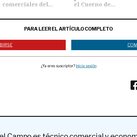
comerciales del
el Cuerno de…
petróleo
PARA LEER EL ARTÍCULO COMPLETO
BIRSE
COM
¿Ya eres suscriptor?
Inicia sesión
del Campo es técnico comercial y econom