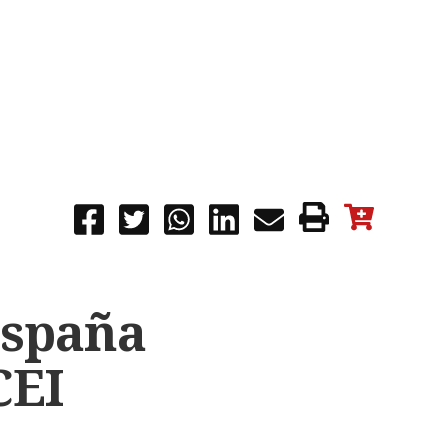
España
CEI