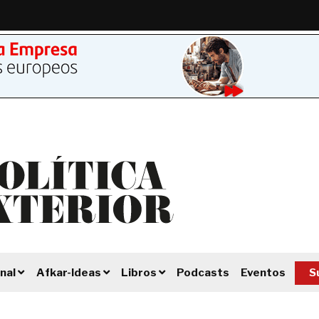
Podcasts
Eventos
S
nal
Afkar-Ideas
Libros