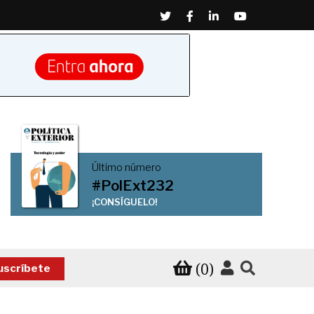
Twitter
Facebook
Linkedin
Youtube
Último número
#PolExt232
¡CONSÍGUELO!
(0)
uscríbete