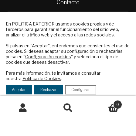
Contacto
Política Exterior
Informe Semanal de Política Exterior
NEWSLETTER
En POLíTICA EXTERIOR usamos cookies propias y de
Afkar/Ideas
terceros para garantizar el funcionamiento del sitio web,
Suscríbase a nuestro boletín electrónico y
analizar el tráfico web y el acceso a las redes sociales.
reciba en su correo el mejor análisis
© 2026 - Fundación Análisis de Política
internacional en español.
Si pulsas en “Aceptar”, entendemos que consientes el uso de
Exterior. Todos los derechos reservados
Aviso
cookies. Si deseas adaptar su configuración o rechazarlas,
Legal
|
Política de Privacidad y de Cookies
pulsa en “
Configuración cookies
” y selecciona el tipo de
cookies que deseas desactivar.
ENVIAR
Para más información, te invitamos a consultar
nuestra
Política de Cookies
.
Financiado por el Programa KIT Digital. Plan de
Checkbox
He leído y acepto los
Términos y la
Recuperación, Transformación y Resiliencia de
acepto
política de privacidad
Aceptar
Rechazar
Configurar
España Next Generation EU.​​
la
política
0
Declaración de accesibilidad
de
Buscar
Buscar
privacidad
por: