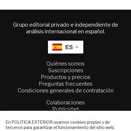
Grupo editorial privado e independiente de
análisis internacional en español.
ES
Quiénes somos
Suscripciones
Productos y precios
Preguntas frecuentes
Condiciones generales de contratación
Colaboraciones
Publicidad
Contacto
NEWSLETTER
En POLíTICA EXTERIOR usamos cookies propias y de
terceros para garantizar el funcionamiento del sitio web,
Política Exterior
Suscríbase a nuestro boletín electrónico y